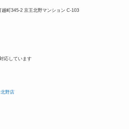
打越町345-2 京王北野マンション C-103
対応しています
子北野店